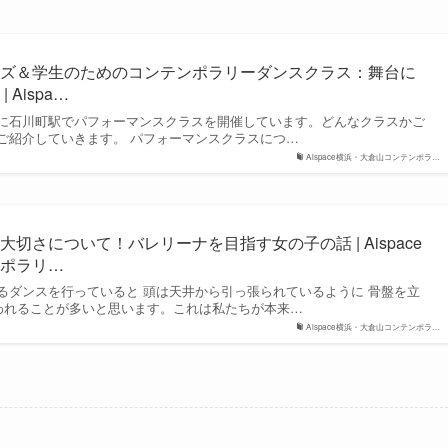
ッズ＆学生のためのコンテンポラリーダンスクラス：舞台に
Aispa…
に石川町駅でパフォーマンスクラスを開催しています。どんなクラスかご
ご紹介していきます。 パフォーマンスクラスにつ…
Aispace横浜・大倉山コンテンポラ…
切さについて！バレリーナを目指す女の子の話 | Aispace
ンポラリ…
るダンスを行っていると 頭は天井から引っ張られているように 骨盤を立
言われることが多いと思います。これは私たちが本来…
Aispace横浜・大倉山コンテンポラ…