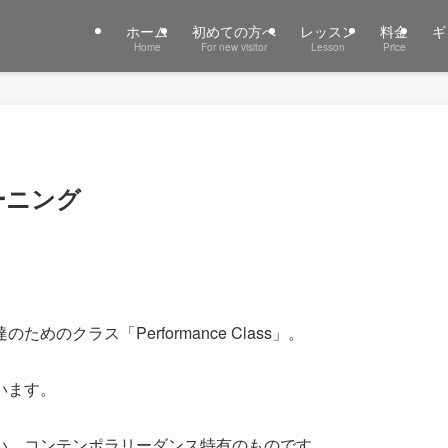
ホーム
初めての方へ
レッスン
料金
ギ
Home
For new visitor
Lesson
Price
ーニング
クラス「Performance Class」。
います。
無い、コンテンポラリーダンス特有のものです。