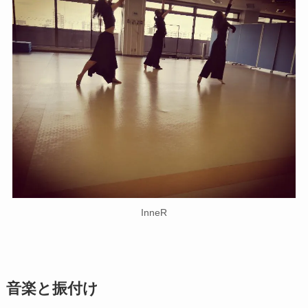
InneR
音楽
と振付け